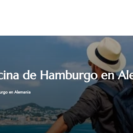
icina de Hamburgo en Al
urgo en Alemania