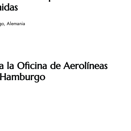
idas
go, Alemania
a la Oficina de Aerolíneas
e Hamburgo