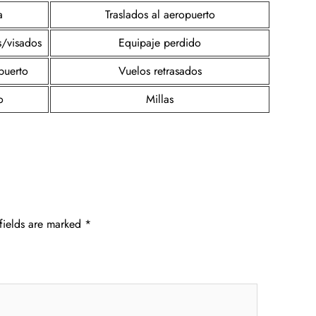
a
Traslados al aeropuerto
s/visados
Equipaje perdido
puerto
Vuelos retrasados
o
Millas
fields are marked
*