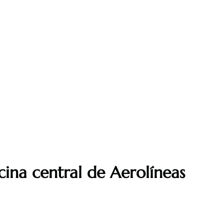
cina central de Aerolíneas