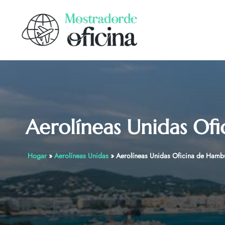
Skip
to
content
Aerolíneas Unidas Of
Hogar
»
Aerolíneas Unidas
»
Aerolíneas Unidas Oficina de Hamb