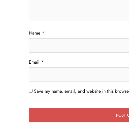
Name
*
Email
*
Save my name, email, and website in this browser