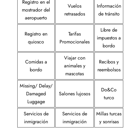
Registro en el
Vuelos
Información
mostrador del
retrasados
de tránsito
aeropuerto
Libre de
Registro en
Tarifas
impuestos a
quiosco
Promocionales
bordo
Viajar con
Comidas a
Recibos y
animales y
bordo
reembolsos
mascotas
Missing/ Delay/
Do&Co
Damaged
Salones lujosos
turco
Luggage
Servicios de
Servicios de
Millas turcas
inmigración
inmigración
y sonrisas