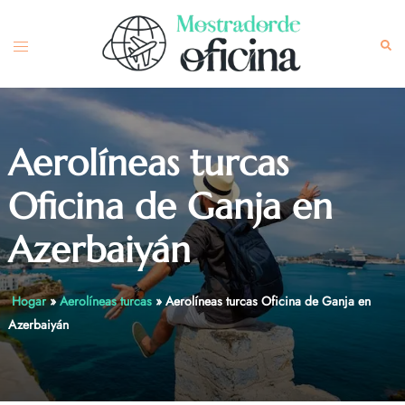
Skip
to
Toggle
Sea
content
menu
Aerolíneas turcas
Oficina de Ganja en
Azerbaiyán
Hogar
»
Aerolíneas turcas
»
Aerolíneas turcas Oficina de Ganja en
Azerbaiyán