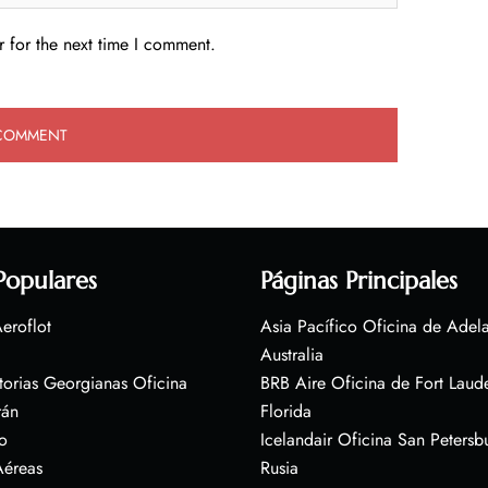
 for the next time I comment.
Populares
Páginas Principales
eroflot
Asia Pacífico Oficina de Adel
Australia
torias Georgianas Oficina
BRB Aire Oficina de Fort Laud
rán
Florida
o
Icelandair Oficina San Petersb
Aéreas
Rusia