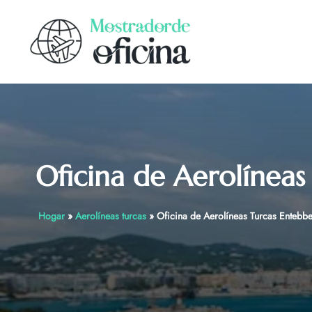
Skip
to
content
Oficina de Aerolínea
Hogar
»
Aerolíneas turcas
»
Oficina de Aerolíneas Turcas Entebb