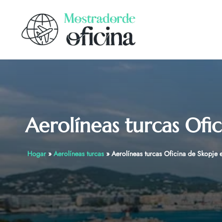
Skip
to
content
Aerolíneas turcas Of
Hogar
»
Aerolíneas turcas
»
Aerolíneas turcas Oficina de Skopje