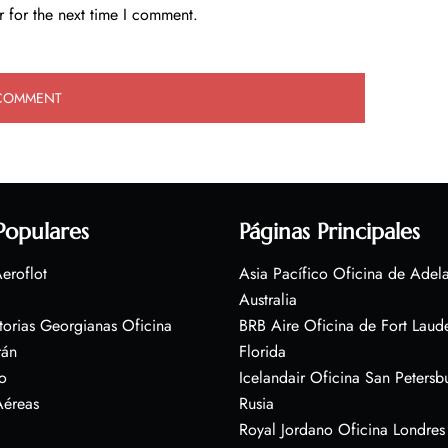
 for the next time I comment.
Populares
Páginas Principales
eroflot
Asia Pacífico Oficina de Adel
Australia
torias Georgianas Oficina
BRB Aire Oficina de Fort Laud
rán
Florida
o
Icelandair Oficina San Petersb
Aéreas
Rusia
Royal Jordano Oficina Londres