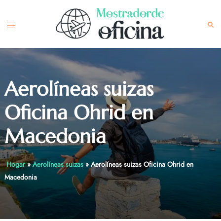
Skip
to
Toggle
Sea
content
menu
Aerolíneas suizas
Oficina Ohrid en
Macedonia
Hogar
»
Aerolíneas suizas
»
Aerolíneas suizas Oficina Ohrid en
Macedonia