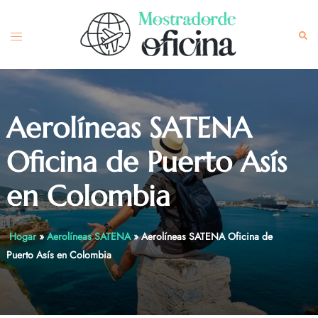
Skip
to
Toggle
Sea
content
menu
Aerolíneas SATENA
Oficina de Puerto Asís
en Colombia
Hogar
»
Aerolíneas SATENA
»
Aerolíneas SATENA Oficina de
Puerto Asís en Colombia