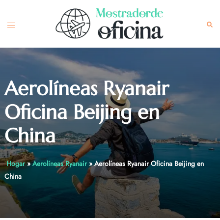
Skip
to
Toggle
Sea
content
menu
Aerolíneas Ryanair
Oficina Beijing en
China
Hogar
»
Aerolíneas Ryanair
»
Aerolíneas Ryanair Oficina Beijing en
China