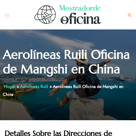
Skip
to
Toggle
Sea
content
menu
Aerolíneas Ruili Oficina
de Mangshi en China
Hogar
»
Aerolíneas Ruili
»
Aerolíneas Ruili Oficina de Mangshi en
China
Detalles Sobre las Direcciones de