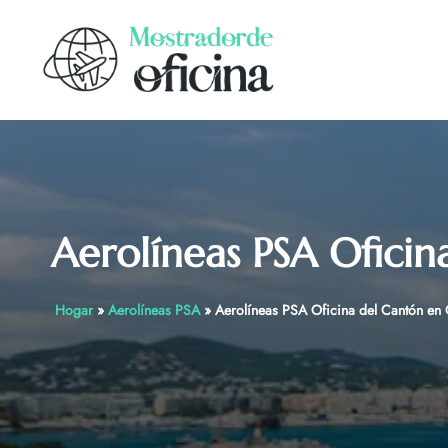
Skip
to
content
Aerolíneas PSA Ofici
Hogar
»
Aerolíneas PSA
»
Aerolíneas PSA Oficina del Cantón en