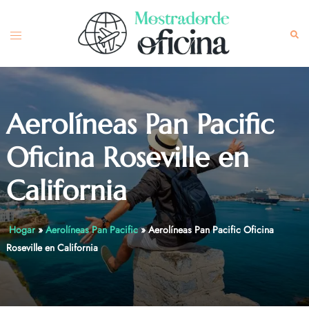
Skip
to
Toggle
Sea
content
menu
Aerolíneas Pan Pacific
Oficina Roseville en
California
Hogar
»
Aerolíneas Pan Pacific
»
Aerolíneas Pan Pacific Oficina
Roseville en California