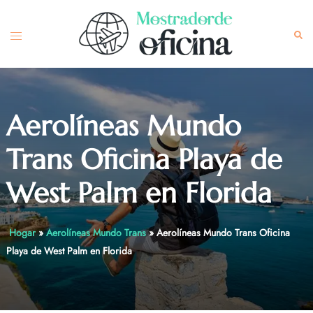
Skip
to
Toggle
Sea
content
menu
Aerolíneas Mundo
Trans Oficina Playa de
West Palm en Florida
Hogar
»
Aerolíneas Mundo Trans
»
Aerolíneas Mundo Trans Oficina
Playa de West Palm en Florida