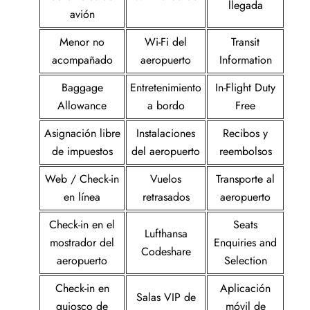
llegada
avión
Menor no
Wi-Fi del
Transit
acompañado
aeropuerto
Information
Baggage
Entretenimiento
In-Flight Duty
Allowance
a bordo
Free
Asignación libre
Instalaciones
Recibos y
de impuestos
del aeropuerto
reembolsos
Web / Check-in
Vuelos
Transporte al
en línea
retrasados
aeropuerto
Check-in en el
Seats
Lufthansa
mostrador del
Enquiries and
Codeshare
aeropuerto
Selection
Check-in en
Aplicación
Salas VIP de
quiosco de
móvil de