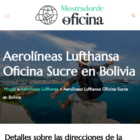
Skip
to
Toggle
Sea
content
menu
Aerolíneas Lufthansa
Oficina Sucre en Bolivia
Hogar
»
Aerolíneas Lufthansa
»
Aerolíneas Lufthansa Oficina Sucre
en Bolivia
Detalles sobre las direcciones de la