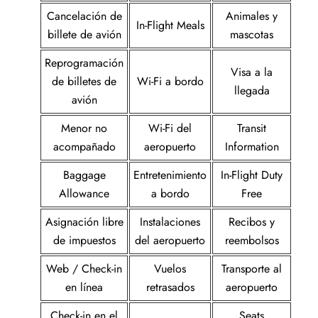
Cancelación de
Animales y
In-Flight Meals
billete de avión
mascotas
Reprogramación
Visa a la
de billetes de
Wi-Fi a bordo
llegada
avión
Menor no
Wi-Fi del
Transit
acompañado
aeropuerto
Information
Baggage
Entretenimiento
In-Flight Duty
Allowance
a bordo
Free
Asignación libre
Instalaciones
Recibos y
de impuestos
del aeropuerto
reembolsos
Web / Check-in
Vuelos
Transporte al
en línea
retrasados
aeropuerto
Check-in en el
Seats