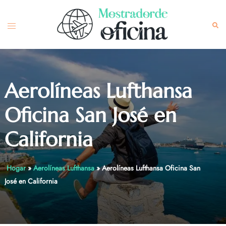
Skip
to
Toggle
Sea
content
menu
Aerolíneas Lufthansa
Oficina San José en
California
Hogar
»
Aerolíneas Lufthansa
»
Aerolíneas Lufthansa Oficina San
José en California