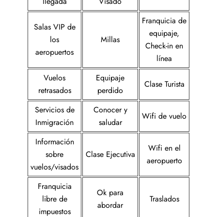
llegada
Visado
Franquicia de
Salas VIP de
equipaje,
los
Millas
Check-in en
aeropuertos
línea
Vuelos
Equipaje
Clase Turista
retrasados
perdido
Servicios de
Conocer y
Wifi de vuelo
Inmigración
saludar
Información
Wifi en el
sobre
Clase Ejecutiva
aeropuerto
vuelos/visados
Franquicia
Ok para
libre de
Traslados
abordar
impuestos