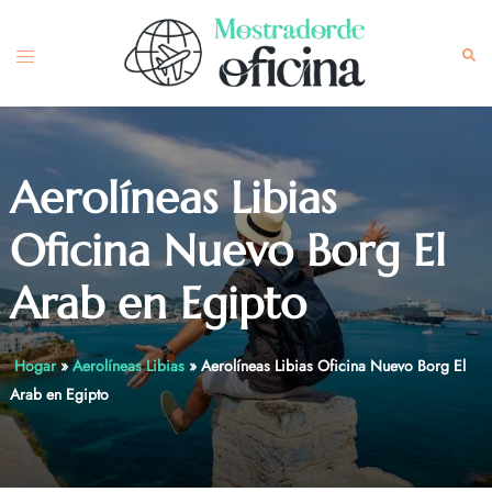
Skip
to
Toggle
Sea
content
menu
Aerolíneas Libias
Oficina Nuevo Borg El
Arab en Egipto
Hogar
»
Aerolíneas Libias
»
Aerolíneas Libias Oficina Nuevo Borg El
Arab en Egipto