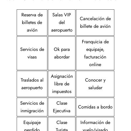
Reserva de
Salas VIP
Cancelación de
billetes de
del
billete de avión
avión
aeropuerto
Franquicia de
Servicios de
Ok para
equipaje,
visas
abordar
facturación
online
Asignación
Traslados al
Conocer y
libre de
aeropuerto
saludar
impuestos
Servicios de
Clase
Comidas a bordo
inmigración
Ejecutiva
Equipaje
Clase
Información de
perdido
Turista
vuelo/visado