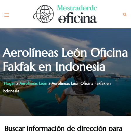
Skip
to
Toggle
Sea
content
menu
Aerolíneas León Oficina
Fakfak en Indonesia
Hogar
»
Aerolíneas León
»
Aerolíneas León Oficina Fakfak en
Indonesia
Buscar información de dirección para