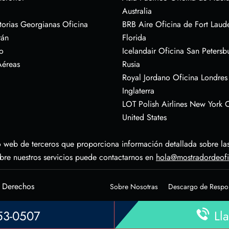
Australia
torias Georgianas Oficina
BRB Aire Oficina de Fort Laud
rán
Florida
o
Icelandair Oficina San Petersb
Aéreas
Rusia
Royal Jordano Oficina Londres
Inglaterra
LOT Polish Airlines New York O
United States
 web de terceros que proporciona información detallada sobre las 
obre nuestros servicios puede contactarnos en
hola@mostradordeof
s Derechos
Sobre Nosotras
Descargo de Respo
953-0507
Lla