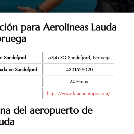
ción para Aerolíneas Lauda
oruega
en Sandefjord
57J4+XQ Sandefjord, Noruega
auda en Sandefjord
4331629020
24 Horas
https://www.laudaeurope.com/
ina del aeropuerto de
auda