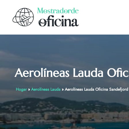
Skip
to
content
Aerolíneas Lauda Ofi
Hogar
»
Aerolíneas Lauda
»
Aerolíneas Lauda Oficina Sandefjor