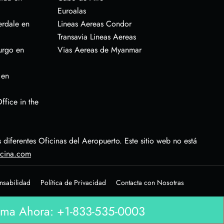
Euroalas
erdale en
Lineas Aereas Condor
Transavia Lineas Aereas
urgo en
Vias Aereas de Myanmar
 en
ffice in the
diferentes Oficinas del Aeropuerto. Este sitio web no está
icina.com
nsabilidad
Política de Privacidad
Contacta con Nosotras
ma Ahora: +1-833-535-0003