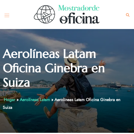
Skip
to
Toggle
Sea
content
menu
Aerolíneas Latam
Oficina Ginebra en
Suiza
Hogar
»
Aerolíneas Latam
»
Aerolíneas Latam Oficina Ginebra en
Suiza