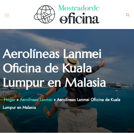
Skip
to
Toggle
Sea
content
menu
Aerolíneas Lanmei
Oficina de Kuala
Lumpur en Malasia
Hogar
»
Aerolíneas Lanmei
»
Aerolíneas Lanmei Oficina de Kuala
Lumpur en Malasia