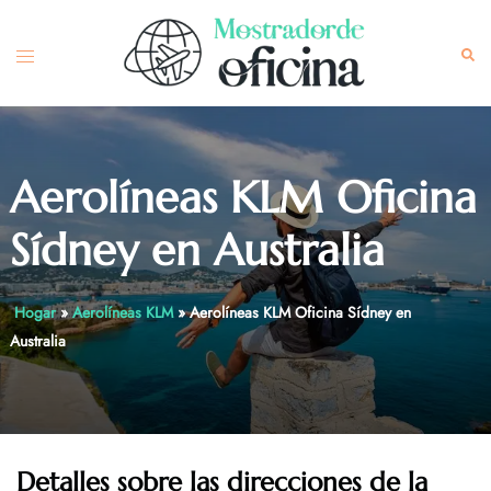
Skip
to
Toggle
Sea
content
menu
Aerolíneas KLM Oficina
Sídney en Australia
Hogar
»
Aerolíneas KLM
»
Aerolíneas KLM Oficina Sídney en
Australia
Detalles sobre las direcciones de la