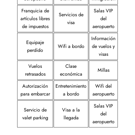
Franquicia de
Salas VIP
Servicios de
artículos libres
del
visa
de impuestos
aeropuerto
Información
Equipaje
Wifi a bordo
de vuelos y
perdido
visas
Vuelos
Clase
Millas
retrasados
económica
Autorización
Entretenimiento
Wifi del
para embarcar
a bordo
aeropuerto
Salas VIP
Servicio de
Visa a la
del
valet parking
llegada
aeropuerto