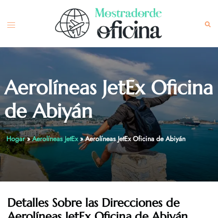
Skip
to
Toggle
Sea
content
menu
Aerolíneas JetEx Oficina
de Abiyán
Hogar
»
Aerolíneas JetEx
»
Aerolíneas JetEx Oficina de Abiyán
Detalles Sobre las Direcciones de
Aerolíneas JetEx Oficina de Abiyán