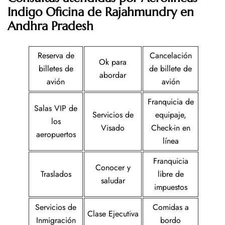
Indigo
Oficina de Rajahmundry en
Andhra Pradesh
Reserva de
Cancelación
Ok para
billetes de
de billete de
abordar
avión
avión
Franquicia de
Salas VIP de
Servicios de
equipaje,
los
Visado
Check-in en
aeropuertos
línea
Franquicia
Conocer y
Traslados
libre de
saludar
impuestos
Servicios de
Comidas a
Clase Ejecutiva
Inmigración
bordo