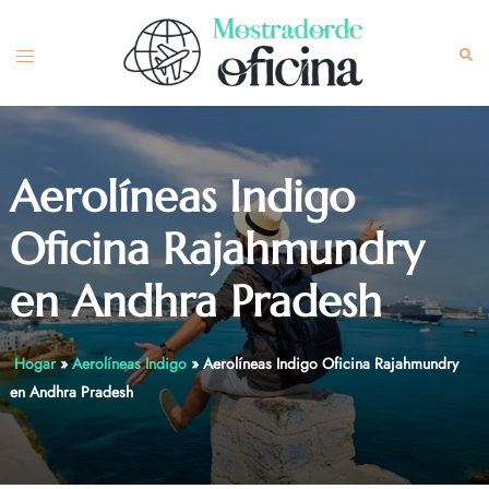
Skip
to
Toggle
Sea
content
menu
Aerolíneas Indigo
Oficina Rajahmundry
en Andhra Pradesh
Hogar
»
Aerolíneas Indigo
»
Aerolíneas Indigo Oficina Rajahmundry
en Andhra Pradesh