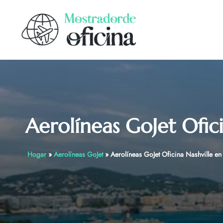
Skip
to
content
Aerolíneas GoJet Ofic
Hogar
»
Aerolíneas GoJet
»
Aerolíneas GoJet Oficina Nashville en