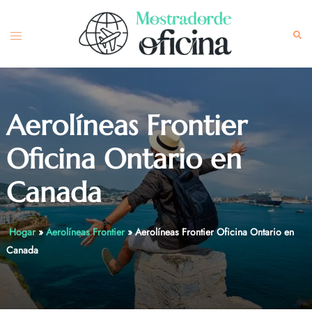
Skip
to
Toggle
Sea
content
menu
Aerolíneas Frontier
Oficina Ontario en
Canada
Hogar
»
Aerolíneas Frontier
»
Aerolíneas Frontier Oficina Ontario en
Canada