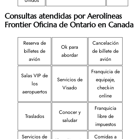
Unidos
Consultas atendidas por Aerolíneas
Frontier
Oficina de Ontario en Canada
Reserva de
Cancelación
Ok para
billetes de
de billete de
abordar
avión
avión
Franquicia de
Salas VIP de
Servicios de
equipaje,
los
Visado
check-in
aeropuertos
online
Franquicia
Conocer y
Traslados
libre de
saludar
impuestos
Servicios de
Comidas a