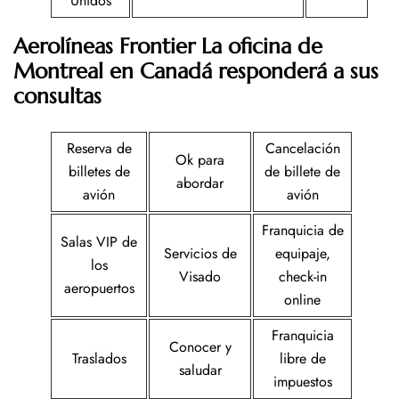
Unidos
Aerolíneas Frontier La oficina de
Montreal en Canadá responderá a sus
consultas
Reserva de
Cancelación
Ok para
billetes de
de billete de
abordar
avión
avión
Franquicia de
Salas VIP de
Servicios de
equipaje,
los
Visado
check-in
aeropuertos
online
Franquicia
Conocer y
Traslados
libre de
saludar
impuestos