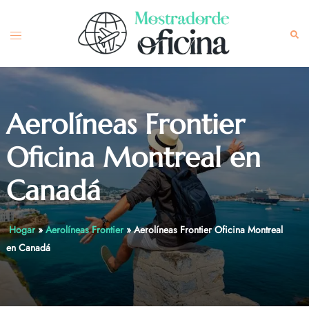
Skip
to
Toggle
Sea
content
menu
Aerolíneas Frontier
Oficina Montreal en
Canadá
Hogar
»
Aerolíneas Frontier
»
Aerolíneas Frontier Oficina Montreal
en Canadá