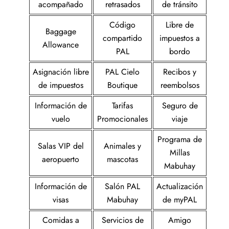
acompañado
retrasados
de tránsito
Código
Libre de
Baggage
compartido
impuestos a
Allowance
PAL
bordo
Asignación libre
PAL Cielo
Recibos y
de impuestos
Boutique
reembolsos
Información de
Tarifas
Seguro de
vuelo
Promocionales
viaje
Programa de
Salas VIP del
Animales y
Millas
aeropuerto
mascotas
Mabuhay
Información de
Salón PAL
Actualización
visas
Mabuhay
de myPAL
Comidas a
Servicios de
Amigo