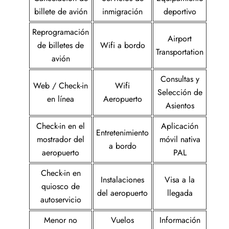
billete de avión
inmigración
deportivo
Reprogramación
Airport
de billetes de
Wifi a bordo
Transportation
avión
Consultas y
Web / Check-in
Wifi
Selección de
en línea
Aeropuerto
Asientos
Check-in en el
Aplicación
Entretenimiento
mostrador del
móvil nativa
a bordo
aeropuerto
PAL
Check-in en
Instalaciones
Visa a la
quiosco de
del aeropuerto
llegada
autoservicio
Menor no
Vuelos
Información