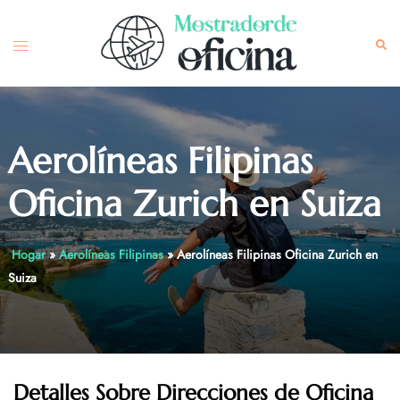
Skip
to
Toggle
Sea
content
menu
Aerolíneas Filipinas
Oficina Zurich en Suiza
Hogar
»
Aerolíneas Filipinas
»
Aerolíneas Filipinas Oficina Zurich en
Suiza
Detalles Sobre Direcciones de Oficina