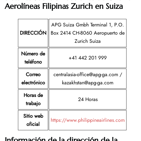
Aerolíneas Filipinas Zurich en Suiza
APG Suiza Gmbh Terminal 1, P.O.
DIRECCIÓN
Box 2414 CH-8060 Aeropuerto de
Zurich Suiza
Número de
+41 442 201 999
teléfono
Correo
centralasia-office@apg-ga.com /
electrónico
kazakhstan@apg-ga.com
Horas de
24 Horas
trabajo
Sitio web
https://www.philippineairlines.com
oficial
Información de la dirección de la