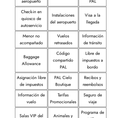
aeropuerto
PAL
Check-in en
Instalaciones
Visa a la
quiosco de
del aeropuerto
llegada
autoservicio
Menor no
Vuelos
Información
acompañado
retrasados
de tránsito
Código
Libre de
Baggage
compartido
impuestos a
Allowance
PAL
bordo
Asignación libre
PAL Cielo
Recibos y
de impuestos
Boutique
reembolsos
Información de
Tarifas
Seguro de
vuelo
Promocionales
viaje
Programa de
Salas VIP del
Animales y