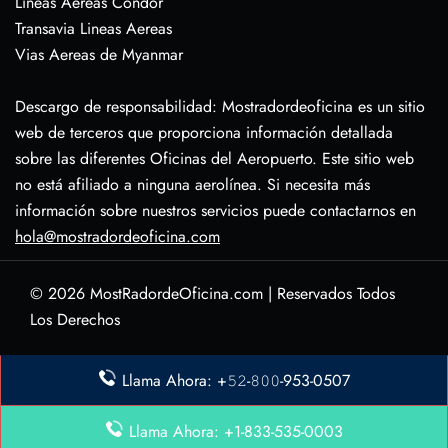
Lineas Aereas Condor
Transavia Lineas Aereas
Vias Aereas de Myanmar
Descargo de responsabilidad: Mostradordeoficina es un sitio
web de terceros que proporciona información detallada
sobre las diferentes Oficinas del Aeropuerto. Este sitio web
no está afiliado a ninguna aerolínea. Si necesita más
información sobre nuestros servicios puede contactarnos en
hola@mostradordeoficina.com
© 2026
MostRadordeOficina.com
|
Reservados Todos
Los Derechos
Sobre Nosotras
Llama Ahora: +𝟻𝟸-𝟾𝟶𝟶-953-0507
Descargo de Responsabilidad
Política de Privacidad
Llama Ahora: +1-833-535-0003
Contacta con Nosotras