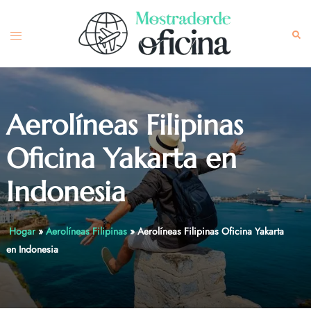
Skip
to
Toggle
Sea
content
menu
Aerolíneas Filipinas
Oficina Yakarta en
Indonesia
Hogar
»
Aerolíneas Filipinas
»
Aerolíneas Filipinas Oficina Yakarta
en Indonesia