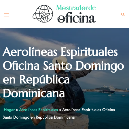
Skip
to
Toggle
Sea
content
menu
Aerolíneas Espirituales
Oficina Santo Domingo
en República
Dominicana
Hogar
»
Aerolíneas Espirituales
»
Aerolíneas Espirituales Oficina
Santo Domingo en República Dominicana