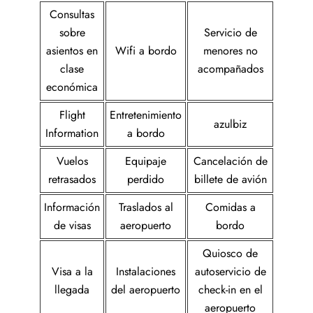
Consultas
sobre
Servicio de
asientos en
Wifi a bordo
menores no
clase
acompañados
económica
Flight
Entretenimiento
azulbiz
Information
a bordo
Vuelos
Equipaje
Cancelación de
retrasados
perdido
billete de avión
Información
Traslados al
Comidas a
de visas
aeropuerto
bordo
Quiosco de
Visa a la
Instalaciones
autoservicio de
llegada
del aeropuerto
check-in en el
aeropuerto