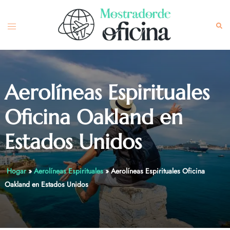
Skip
to
Toggle
Sea
content
menu
Aerolíneas Espirituales
Oficina Oakland en
Estados Unidos
Hogar
»
Aerolíneas Espirituales
»
Aerolíneas Espirituales Oficina
Oakland en Estados Unidos