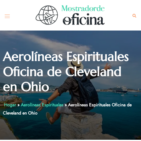
Skip
to
Toggle
Sea
content
menu
Aerolíneas Espirituales
Oficina de Cleveland
en Ohio
Hogar
»
Aerolíneas Espirituales
»
Aerolíneas Espirituales Oficina de
Cleveland en Ohio