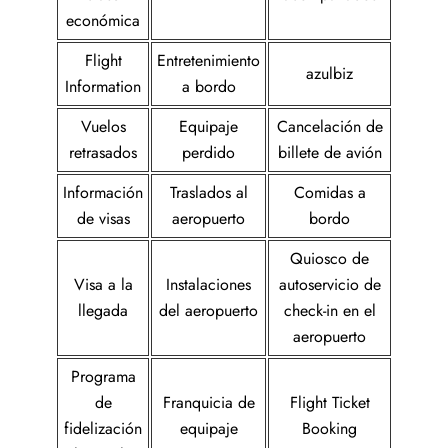
económica
Flight
Entretenimiento
azulbiz
Information
a bordo
Vuelos
Equipaje
Cancelación de
retrasados
perdido
billete de avión
Información
Traslados al
Comidas a
de visas
aeropuerto
bordo
Quiosco de
Visa a la
Instalaciones
autoservicio de
llegada
del aeropuerto
check-in en el
aeropuerto
Programa
de
Franquicia de
Flight Ticket
fidelización
equipaje
Booking