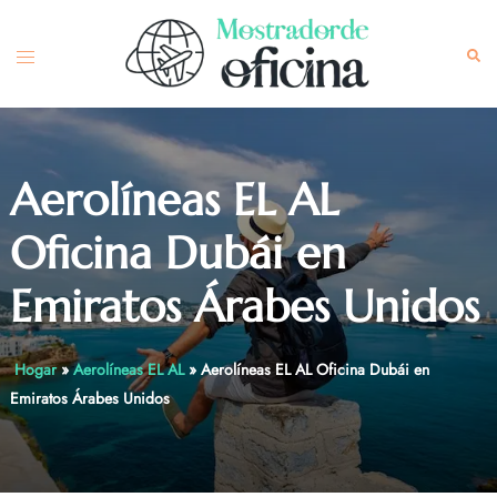
Skip
to
Toggle
Sea
content
menu
Aerolíneas EL AL
Oficina Dubái en
Emiratos Árabes Unidos
Hogar
»
Aerolíneas EL AL
»
Aerolíneas EL AL Oficina Dubái en
Emiratos Árabes Unidos