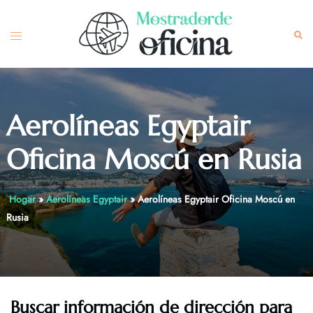
Skip
to
Toggle
Sea
content
menu
Aerolíneas Egyptair
Oficina Moscú en Rusia
Hogar
»
Aerolíneas Egyptair
»
Aerolíneas Egyptair Oficina Moscú en
Rusia
Buscar información de dirección para