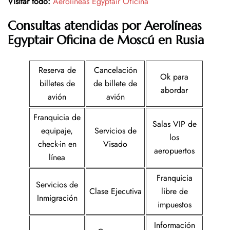
Visitar todo:
Aerolíneas Egyptair Oficina
Consultas atendidas por Aerolíneas
Egyptair
Oficina de Moscú en Rusia
Reserva de
Cancelación
Ok para
billetes de
de billete de
abordar
avión
avión
Franquicia de
Salas VIP de
equipaje,
Servicios de
los
check-in en
Visado
aeropuertos
línea
Franquicia
Servicios de
Clase Ejecutiva
libre de
Inmigración
impuestos
Información