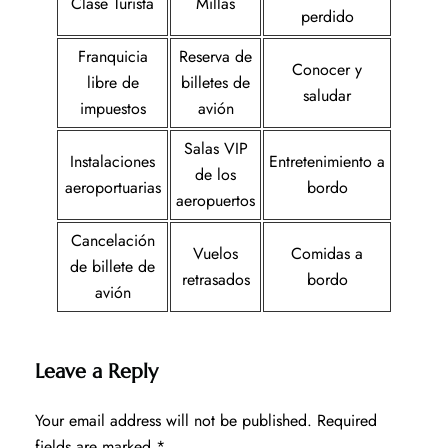
Clase Turista
Millas
perdido
Franquicia
Reserva de
Conocer y
libre de
billetes de
saludar
impuestos
avión
Salas VIP
Instalaciones
Entretenimiento a
de los
aeroportuarias
bordo
aeropuertos
Cancelación
Vuelos
Comidas a
de billete de
retrasados
bordo
avión
Leave a Reply
Your email address will not be published.
Required
fields are marked
*