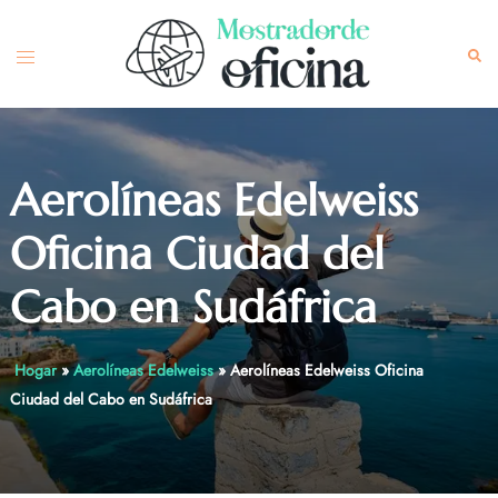
Skip
to
Toggle
Sea
content
menu
Aerolíneas Edelweiss
Oficina Ciudad del
Cabo en Sudáfrica
Hogar
»
Aerolíneas Edelweiss
»
Aerolíneas Edelweiss Oficina
Ciudad del Cabo en Sudáfrica