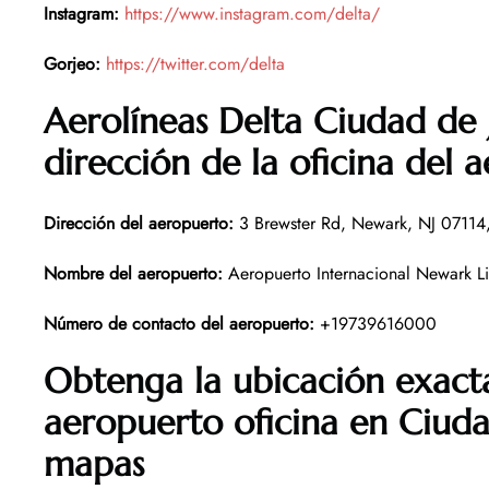
Instagram:
https://www.instagram.com/delta/
Gorjeo
:
https://twitter.com/delta
Aerolíneas Delta Ciudad de 
dirección de la oficina del 
Dirección del aeropuerto
:
3 Brewster Rd, Newark, NJ 07114,
Nombre del aeropuerto
:
Aeropuerto Internacional Newark Li
Número de contacto del aeropuerto
:
+19739616000
Obtenga la ubicación exact
aeropuerto oficina en Ciuda
mapas