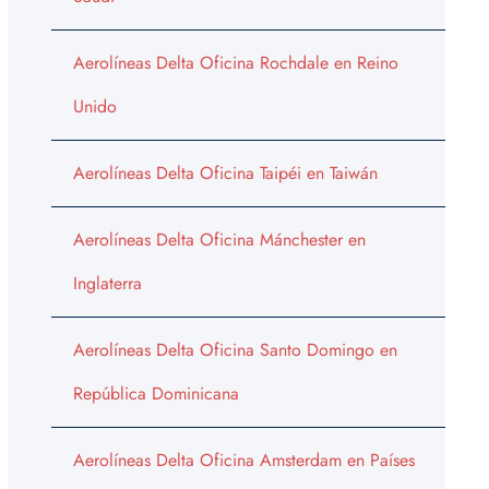
Aerolíneas Delta Oficina Rochdale en Reino
Unido
Aerolíneas Delta Oficina Taipéi en Taiwán
Aerolíneas Delta Oficina Mánchester en
Inglaterra
Aerolíneas Delta Oficina Santo Domingo en
República Dominicana
Aerolíneas Delta Oficina Amsterdam en Países