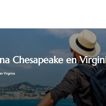
ina Chesapeake en Virgin
en Virginia