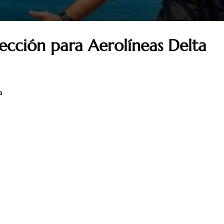
ección para Aerolíneas Delta
a