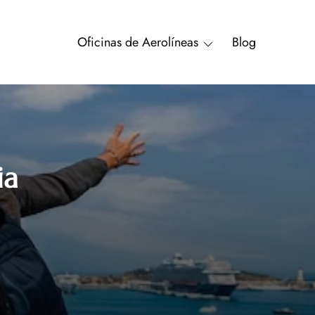
Oficinas de Aerolíneas
Blog
ia