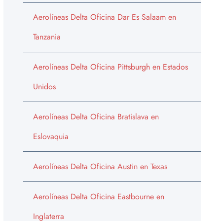
Aerolíneas Delta Oficina Dar Es Salaam en
Tanzania
Aerolíneas Delta Oficina Pittsburgh en Estados
Unidos
Aerolíneas Delta Oficina Bratislava en
Eslovaquia
Aerolíneas Delta Oficina Austin en Texas
Aerolíneas Delta Oficina Eastbourne en
Inglaterra