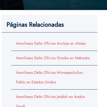
Páginas Relacionadas
Aerolíneas Delta Oficina Anclaje en Alaska
Aerolíneas Delta Oficina Omaha en Nebraska
Aerolíneas Delta Oficina Minneapolis-San
Pablo en Estados Unidos
Aerolíneas Delta Oficina Jeddah en Arabia
Saudí