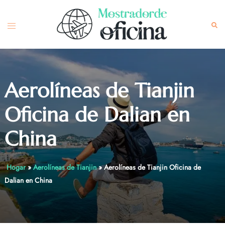
Skip
to
Toggle
Sea
content
menu
Aerolíneas de Tianjin
Oficina de Dalian en
China
Hogar
»
Aerolíneas de Tianjin
»
Aerolíneas de Tianjin Oficina de
Dalian en China