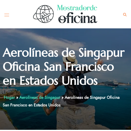
Skip
to
Toggle
Sea
content
menu
Aerolíneas de Singapur
Oficina San Francisco
en Estados Unidos
Hogar
»
Aerolíneas de Singapur
»
Aerolíneas de Singapur Oficina
San Francisco en Estados Unidos