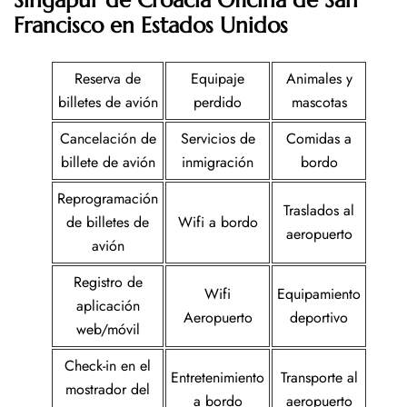
Singapur de Croacia Oficina de San
Francisco en Estados Unidos
Reserva de
Equipaje
Animales y
billetes de avión
perdido
mascotas
Cancelación de
Servicios de
Comidas a
billete de avión
inmigración
bordo
Reprogramación
Traslados al
de billetes de
Wifi a bordo
aeropuerto
avión
Registro de
Wifi
Equipamiento
aplicación
Aeropuerto
deportivo
web/móvil
Check-in en el
Entretenimiento
Transporte al
mostrador del
a bordo
aeropuerto