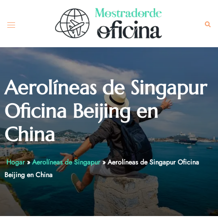
Skip
to
Toggle
Sea
content
menu
Aerolíneas de Singapur
Oficina Beijing en
China
Hogar
»
Aerolíneas de Singapur
»
Aerolíneas de Singapur Oficina
Beijing en China