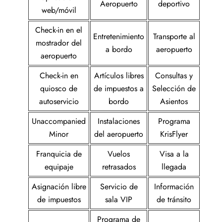
Aeropuerto
deportivo
web/móvil
Check-in en el
Entretenimiento
Transporte al
mostrador del
a bordo
aeropuerto
aeropuerto
Check-in en
Artículos libres
Consultas y
quiosco de
de impuestos a
Selección de
autoservicio
bordo
Asientos
Unaccompanied
Instalaciones
Programa
Minor
del aeropuerto
KrisFlyer
Franquicia de
Vuelos
Visa a la
equipaje
retrasados
llegada
Asignación libre
Servicio de
Información
de impuestos
sala VIP
de tránsito
Programa de