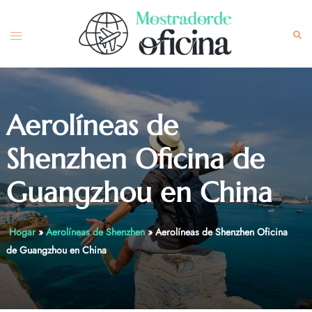
Skip
to
Toggle
Sea
content
menu
Aerolíneas de
Shenzhen Oficina de
Guangzhou en China
Hogar
»
Aerolíneas de Shenzhen
»
Aerolíneas de Shenzhen Oficina
de Guangzhou en China