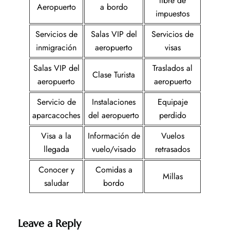
libre de
Aeropuerto
a bordo
impuestos
Servicios de
Salas VIP del
Servicios de
inmigración
aeropuerto
visas
Salas VIP del
Traslados al
Clase Turista
aeropuerto
aeropuerto
Servicio de
Instalaciones
Equipaje
aparcacoches
del aeropuerto
perdido
Visa a la
Información de
Vuelos
llegada
vuelo/visado
retrasados
Conocer y
Comidas a
Millas
saludar
bordo
Leave a Reply