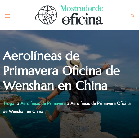
Skip
to
Toggle
Sea
content
menu
Aerolíneas de
Primavera Oficina de
Wenshan en China
Hogar
»
Aerolíneas de Primavera
»
Aerolíneas de Primavera Oficina
de Wenshan en China