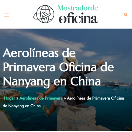
Skip
to
Toggle
Sea
content
menu
Aerolíneas de
Primavera Oficina de
Nanyang en China
Hogar
»
Aerolíneas de Primavera
»
Aerolíneas de Primavera Oficina
de Nanyang en China