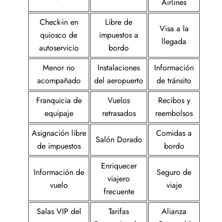
Airlines
Check-in en
Libre de
Visa a la
quiosco de
impuestos a
llegada
autoservicio
bordo
Menor no
Instalaciones
Información
acompañado
del aeropuerto
de tránsito
Franquicia de
Vuelos
Recibos y
equipaje
retrasados
reembolsos
Asignación libre
Comidas a
Salón Dorado
de impuestos
bordo
Enriquecer
Información de
Seguro de
viajero
vuelo
viaje
frecuente
Salas VIP del
Tarifas
Alianza