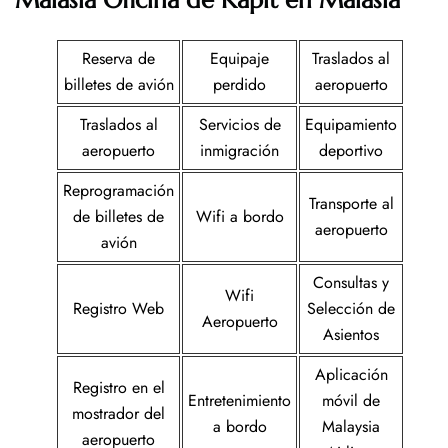
Malasia Oficina de Kapit en Malasia
Reserva de
Equipaje
Traslados al
billetes de avión
perdido
aeropuerto
Traslados al
Servicios de
Equipamiento
aeropuerto
inmigración
deportivo
Reprogramación
Transporte al
de billetes de
Wifi a bordo
aeropuerto
avión
Consultas y
Wifi
Registro Web
Selección de
Aeropuerto
Asientos
Aplicación
Registro en el
Entretenimiento
móvil de
mostrador del
a bordo
Malaysia
aeropuerto