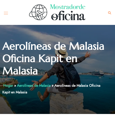
Skip
to
Toggle
Sea
content
menu
Aerolíneas de Malasia
Oficina Kapit en
Malasia
Hogar
»
Aerolíneas de Malasia
»
Aerolíneas de Malasia Oficina
Kapit en Malasia