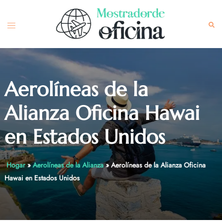
Skip
to
Toggle
Sea
content
menu
Aerolíneas de la
Alianza Oficina Hawai
en Estados Unidos
Hogar
»
Aerolíneas de la Alianza
»
Aerolíneas de la Alianza Oficina
Hawai en Estados Unidos