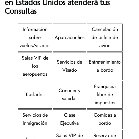
en Estados Unidos atenderá tus
Consultas
Información
Cancelación
sobre
Aparcacoches
de billete de
vuelos/visados
avión
Salas VIP de
Servicios de
Entretenimiento
los
Visado
a bordo
aeropuertos
Franquicia
Conocer y
Traslados
libre de
saludar
impuestos
Servicios de
Clase
Comidas a
Inmigración
Ejecutiva
bordo
Salas VIP de
Reserva de