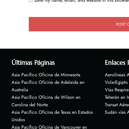
Save my name, email, and website in this browser
Últimas Páginas
Enlaces 
Asia Pacífico Oficina de Minnesota
Aerolíneas A
Asia Pacífico Oficina de Adelaida en
VolarEgipto
Australia
Vías Respira
Asia Pacífico Oficina de Wilson en
Teherán en I
Carolina del Norte
Transat Aére
Asia Pacífico Oficina de Texas en Estados
Sudán vías 
Unidos
Asia Pacífico Oficina de Vancouver en