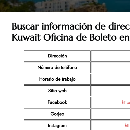
Buscar información de direc
Kuwait Oficina de Boleto e
Dirección
Número de teléfono
Horario de trabajo
Sitio web
Facebook
htt
Gorjeo
Instagram
ht