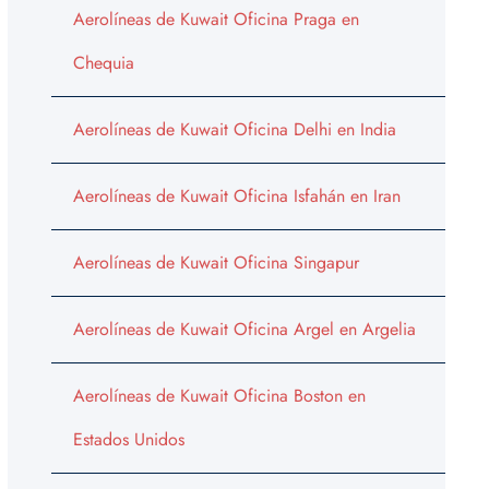
Aerolíneas de Kuwait Oficina Praga en
Chequia
Aerolíneas de Kuwait Oficina Delhi en India
Aerolíneas de Kuwait Oficina Isfahán en Iran
Aerolíneas de Kuwait Oficina Singapur
Aerolíneas de Kuwait Oficina Argel en Argelia
Aerolíneas de Kuwait Oficina Boston en
Estados Unidos