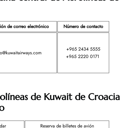
ión de correo electrónico
Número de contacto
+965 2434 5555
fo@kuwaitairways.com
+965 2220 0171
olíneas de Kuwait de Croacia
to
dar
Reserva de billetes de avión