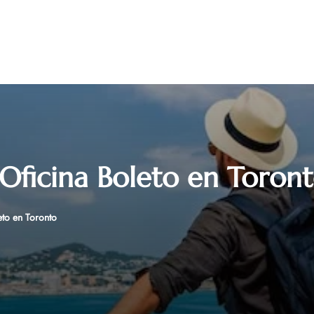
Oficina Boleto en Toron
eto en Toronto