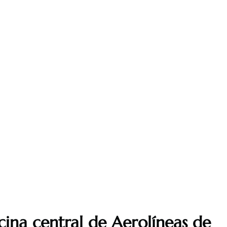
cina central de Aerolíneas de