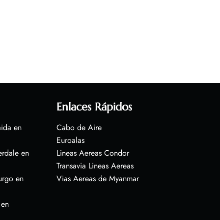
Enlaces Rápidos
aida en
Cabo de Aire
Euroalas
erdale en
Lineas Aereas Condor
Transavia Lineas Aereas
urgo en
Vias Aereas de Myanmar
 en