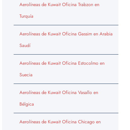
Aerolíneas de Kuwait Oficina Trabzon en
Turquía
Aerolíneas de Kuwait Oficina Gassim en Arabia
Saudí
Aerolíneas de Kuwait Oficina Estocolmo en
Suecia
Aerolíneas de Kuwait Oficina Vasallo en
Bélgica
Aerolíneas de Kuwait Oficina Chicago en