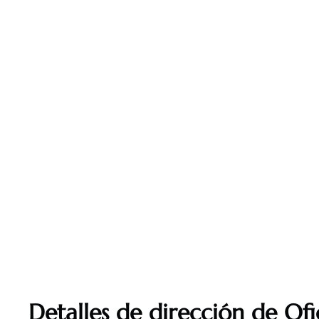
Detalles de dirección de Ofi