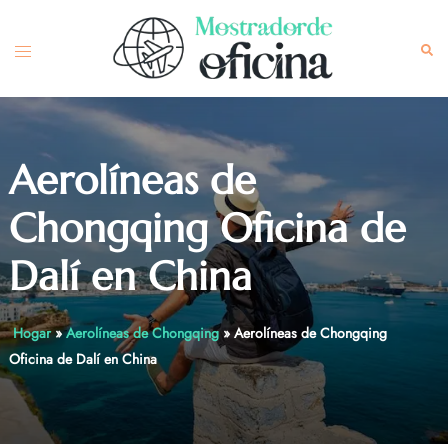
Skip
to
Toggle
Sea
content
menu
Aerolíneas de
Chongqing Oficina de
Dalí en China
Hogar
»
Aerolíneas de Chongqing
»
Aerolíneas de Chongqing
Oficina de Dalí en China