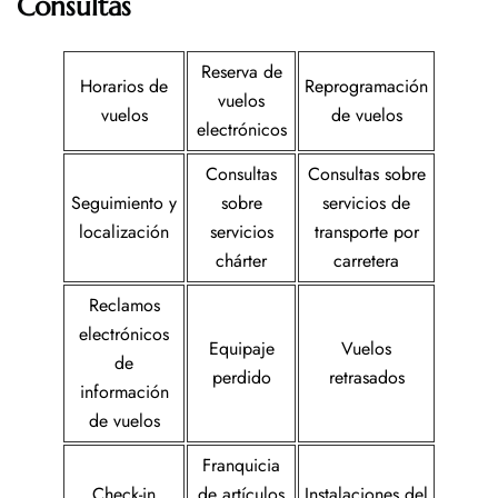
Consultas
Reserva de
Horarios de
Reprogramación
vuelos
vuelos
de vuelos
electrónicos
Consultas
Consultas sobre
Seguimiento y
sobre
servicios de
localización
servicios
transporte por
chárter
carretera
Reclamos
electrónicos
Equipaje
Vuelos
de
perdido
retrasados
información
de vuelos
Franquicia
Check-in
de artículos
Instalaciones del