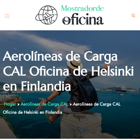
Skip
to
Toggle
Sea
content
menu
Aerolíneas de Carga
CAL Oficina de Helsinki
en Finlandia
Hogar
»
Aerolíneas de Carga CAL
»
Aerolíneas de Carga CAL
Oficina de Helsinki en Finlandia