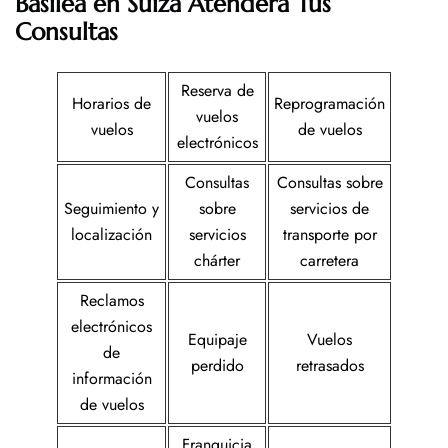
Basilea en Suiza
Atenderá Tus
Consultas
Reserva de
Horarios de
Reprogramación
vuelos
vuelos
de vuelos
electrónicos
Consultas
Consultas sobre
Seguimiento y
sobre
servicios de
localización
servicios
transporte por
chárter
carretera
Reclamos
electrónicos
Equipaje
Vuelos
de
perdido
retrasados
información
de vuelos
Franquicia