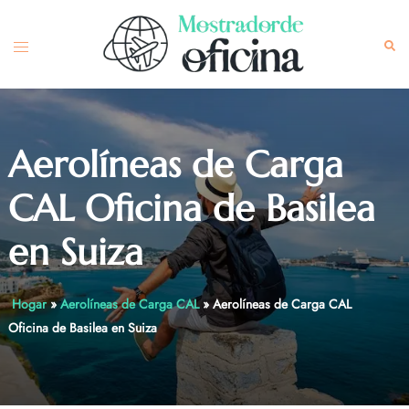
Skip
to
Toggle
Sea
content
menu
Aerolíneas de Carga
CAL Oficina de Basilea
en Suiza
Hogar
»
Aerolíneas de Carga CAL
»
Aerolíneas de Carga CAL
Oficina de Basilea en Suiza