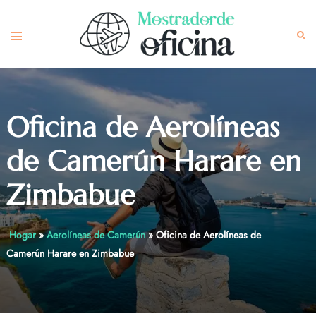
Skip
to
Toggle
Sea
content
menu
Oficina de Aerolíneas
de Camerún Harare en
Zimbabue
Hogar
»
Aerolíneas de Camerún
»
Oficina de Aerolíneas de
Camerún Harare en Zimbabue