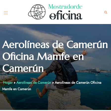
Skip
to
Toggle
Sea
content
menu
Aerolíneas de Camerún
Oficina Mamfe en
Camerún
Hogar
»
Aerolíneas de Camerún
»
Aerolíneas de Camerún Oficina
Mamfe en Camerún