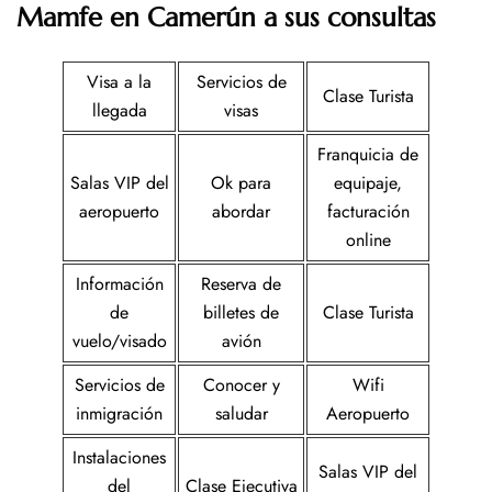
Mamfe en Camerún a sus consultas
Visa a la
Servicios de
Clase Turista
llegada
visas
Franquicia de
Salas VIP del
Ok para
equipaje,
aeropuerto
abordar
facturación
online
Información
Reserva de
de
billetes de
Clase Turista
vuelo/visado
avión
Servicios de
Conocer y
Wifi
inmigración
saludar
Aeropuerto
Instalaciones
Salas VIP del
del
Clase Ejecutiva