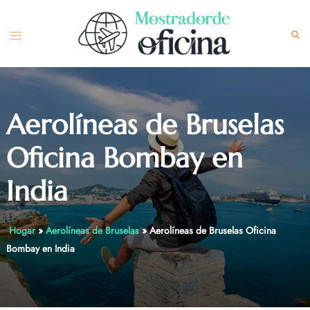
Skip
to
Toggle
Sea
content
menu
Aerolíneas de Bruselas
Oficina Bombay en
India
Hogar
»
Aerolíneas de Bruselas
»
Aerolíneas de Bruselas Oficina
Bombay en India