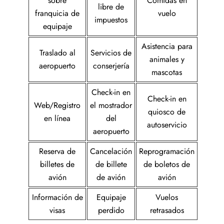
sobre
Comidas en
libre de
franquicia de
vuelo
impuestos
equipaje
Asistencia para
Traslado al
Servicios de
animales y
aeropuerto
conserjería
mascotas
Check-in en
Check-in en
Web/Registro
el mostrador
quiosco de
en línea
del
autoservicio
aeropuerto
Reserva de
Cancelación
Reprogramación
billetes de
de billete
de boletos de
avión
de avión
avión
Información de
Equipaje
Vuelos
visas
perdido
retrasados