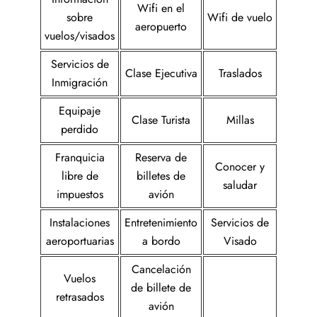
Wifi en el
sobre
Wifi de vuelo
aeropuerto
vuelos/visados
Servicios de
Clase Ejecutiva
Traslados
Inmigración
Equipaje
Clase Turista
Millas
perdido
Franquicia
Reserva de
Conocer y
libre de
billetes de
saludar
impuestos
avión
Instalaciones
Entretenimiento
Servicios de
aeroportuarias
a bordo
Visado
Cancelación
Vuelos
de billete de
retrasados
avión