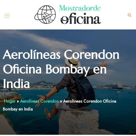
Skip
to
Toggle
Sea
content
menu
Aerolíneas Corendon
Oficina Bombay en
India
Hogar
»
Aerolíneas Corendon
»
Aerolíneas Corendon Oficina
Bombay en India