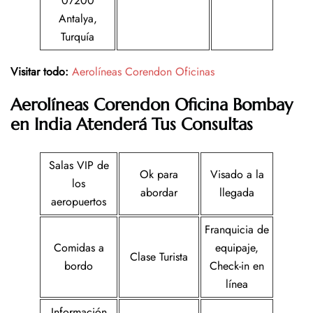
07200
Antalya,
Turquía
Visitar todo:
Aerolíneas Corendon Oficinas
Aerolíneas Corendon
Oficina
Bombay
en India
Atenderá Tus Consultas
Salas VIP de
Ok para
Visado a la
los
abordar
llegada
aeropuertos
Franquicia de
Comidas a
equipaje,
Clase Turista
bordo
Check-in en
línea
Información